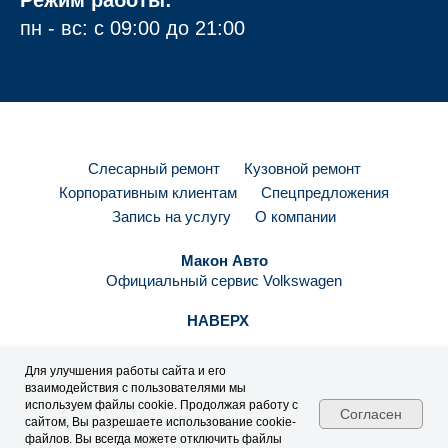
Режим работы:
пн - вс: с 09:00 до 21:00
Слесарный ремонт
Кузовной ремонт
Корпоративным клиентам
Спецпредложения
Запись на услугу
О компании
Макон Авто
Официальный сервис Volkswagen
НАВЕРХ
Для улучшения работы сайта и его
взаимодействия с пользователями мы
Любая информация, содержащаяся на настоящем сайте,
используем файлы cookie. Продолжая работу с
Согласен
сайтом, Вы разрешаете использование cookie-
носит исключительно справочный характер и ни при каких
ПОЗВОНИТЬ
файлов. Вы всегда можете отключить файлы
обстоятельствах не может быть расценена как предложение